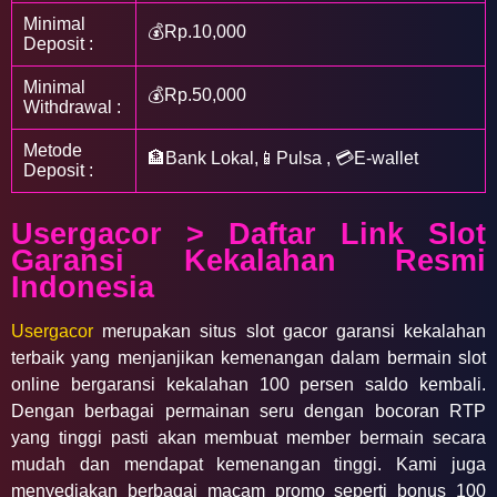
Minimal
💰Rp.10,000
Deposit :
Minimal
💰Rp.50,000
Withdrawal :
Metode
🏦Bank Lokal,📱Pulsa , 💳E-wallet
Deposit :
Usergacor > Daftar Link Slot
Garansi Kekalahan Resmi
Indonesia
Usergacor
merupakan situs slot gacor garansi kekalahan
terbaik yang menjanjikan kemenangan dalam bermain slot
online bergaransi kekalahan 100 persen saldo kembali.
Dengan berbagai permainan seru dengan bocoran RTP
yang tinggi pasti akan membuat member bermain secara
mudah dan mendapat kemenangan tinggi. Kami juga
menyediakan berbagai macam promo seperti bonus 100